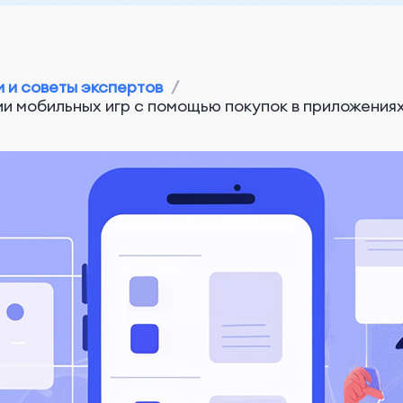
 и советы экспертов
/
 мобильных игр с помощью покупок в приложения