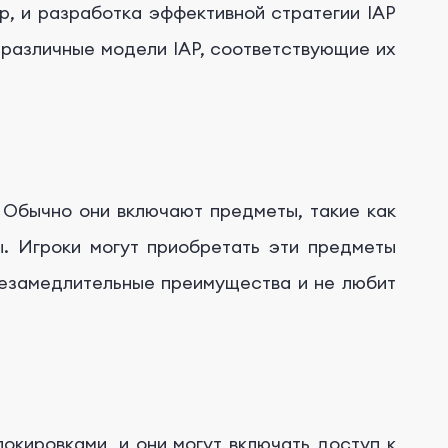
р, и разработка эффективной стратегии IAP
 различные модели IAP, соответствующие их
 Обычно они включают предметы, такие как
ы. Игроки могут приобретать эти предметы
незамедлительные преимущества и не любит
кировками, и они могут включать доступ к