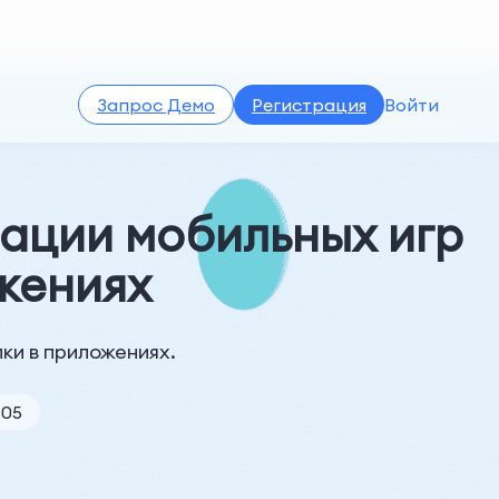
Запрос Демо
Регистрация
Войти
ации мобильных игр
жениях
пки в приложениях.
-05