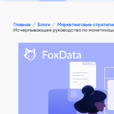
Главная
/
Блоги
/
Маркетинговые стратегии
Исчерпывающее руководство по монетизации