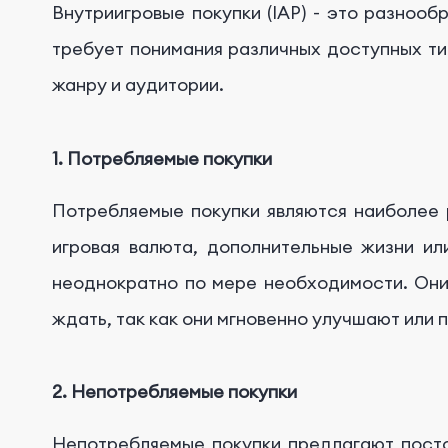
Внутриигровые покупки (IAP) - это разноо
требует понимания различных доступных ти
жанру и аудитории.
1. Потребляемые покупки
Потребляемые покупки являются наиболее 
игровая валюта, дополнительные жизни ил
неоднократно по мере необходимости. Они
ждать, так как они мгновенно улучшают или 
2. Непотребляемые покупки
Непотребляемые покупки предлагают посто