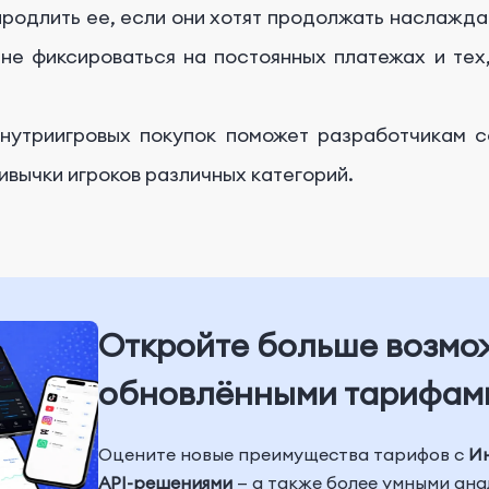
продлить ее, если они хотят продолжать наслажд
не фиксироваться на постоянных платежах и тех, 
внутриигровых покупок поможет разработчикам с
ивычки игроков различных категорий.
Откройте больше возмо
обновлёнными тарифам
Оцените новые преимущества тарифов с
И
API-решениями
— а также более умными ан