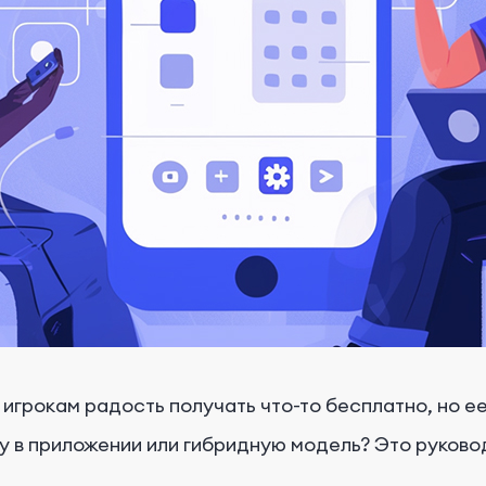
игрокам радость получать что-то бесплатно, но ее
му в приложении или гибридную модель? Это руков