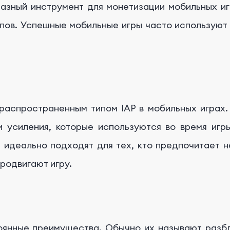
бразный инструмент для монетизации мобильных иг
пов. Успешные мобильные игры часто используют
распространенным типом IAP в мобильных играх.
и усиления, которые используются во время игр
 идеально подходят для тех, кто предпочитает 
продвигают игру.
янные преимущества. Обычно их называют разбло