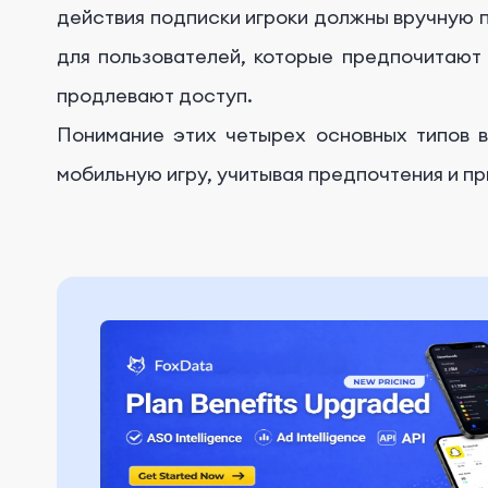
действия подписки игроки должны вручную 
для пользователей, которые предпочитают 
продлевают доступ.
Понимание этих четырех основных типов 
мобильную игру, учитывая предпочтения и пр