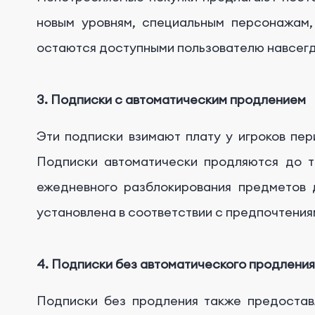
новым уровням, специальным персонажам,
остаются доступными пользователю навсегда
3. Подписки с автоматическим продлением
Эти подписки взимают плату у игроков пер
Подписки автоматически продляются до те
ежедневного разблокирования предметов 
установлена в соответствии с предпочтения
4. Подписки без автоматического продления
Подписки без продления также предостав