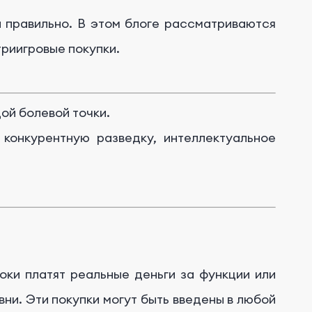
ы правильно. В этом блоге рассматриваются
триигровые покупки.
ой болевой точки.
конкурентную разведку, интеллектуальное
оки платят реальные деньги за функции или
ни. Эти покупки могут быть введены в любой