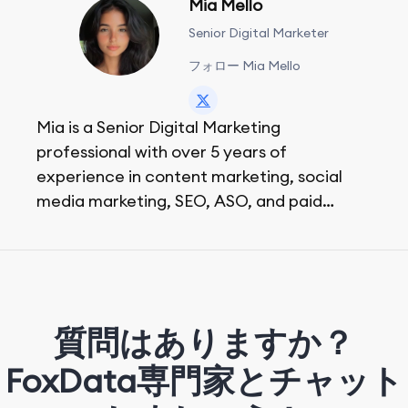
Mia Mello
Senior Digital Marketer
フォロー Mia Mello
Mia is a Senior Digital Marketing
professional with over 5 years of
experience in content marketing, social
media marketing, SEO, ASO, and paid
advertising. On her days off, she enjoys
strolling around the city and sipping a
matcha latte.
質問はありますか？
FoxData専門家とチャット