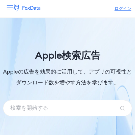
ログイン
プラットフォーム
製品
Apple検索広告
ソリューション
Appleの広告を効果的に活用して、アプリの可視性と
リソース
ダウンロード数を増やす方法を学びます。
価格
会社