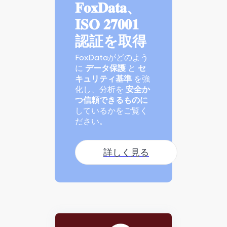
𝐅𝐨𝐱𝐃𝐚𝐭𝐚、
𝐈𝐒𝐎 𝟐𝟕𝟎𝟎𝟏
認証を取得
FoxDataがどのよう
に
データ保護
と
セ
キュリティ基準
を強
化し、分析を
安全か
つ信頼できるものに
しているかをご覧く
ださい。
詳しく見る