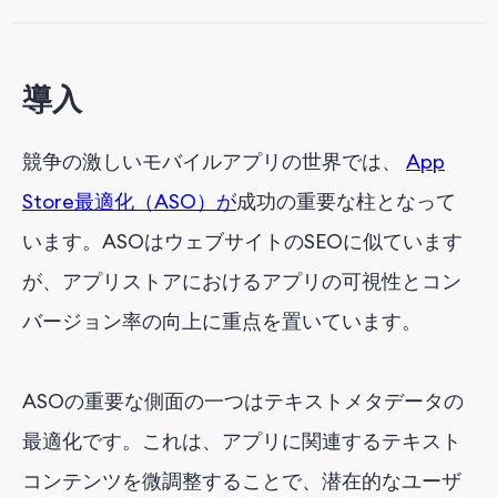
ステップ6：詳細な説明を書く
ステップ7: プロモーションテキストの使用（iOSの
み）
導入
ステップ8: 継続的な最適化
競争の激しいモバイルアプリの世界では、
App
ステップ9: メタデータをローカライズする
Store最適化（ASO）が
成功の重要な柱となって
ステップ10: コンプライアンスとガイドライン
います。ASOはウェブサイトのSEOに似ています
結論
が、アプリストアにおけるアプリの可視性とコン
バージョン率の向上に重点を置いています。
ASOの重要な側面の一つはテキストメタデータの
最適化です。これは、アプリに関連するテキスト
コンテンツを微調整することで、潜在的なユーザ