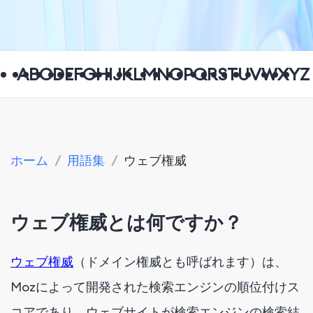
A
B
C
D
E
F
G
H
I
J
K
L
M
N
O
P
Q
R
S
T
U
V
W
X
Y
Z
ホーム
/
用語集
/
ウェブ権威
ウェブ権威とは何ですか？
ウェブ権威
（ドメイン権威とも呼ばれます）は、
Mozによって開発された検索エンジンの順位付けス
コアであり、ウェブサイトが検索エンジンの検索結