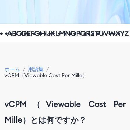
A
B
C
D
E
F
G
H
I
J
K
L
M
N
O
P
Q
R
S
T
U
V
W
X
Y
Z
ホーム
/
用語集
/
vCPM（Viewable Cost Per Mille）
vCPM（Viewable Cost Per
Mille）とは何ですか？