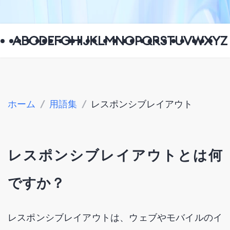
A
B
C
D
E
F
G
H
I
J
K
L
M
N
O
P
Q
R
S
T
U
V
W
X
Y
Z
ホーム
/
用語集
/
レスポンシブレイアウト
レスポンシブレイアウトとは何
ですか？
レスポンシブレイアウトは、ウェブやモバイルのイ