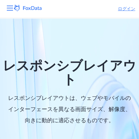
ログイン
プラットフォーム
製品
ソリューション
レスポンシブレイアウ
リソース
ト
価格
レスポンシブレイアウトは、ウェブやモバイルの
会社
インターフェースを異なる画面サイズ、解像度、
向きに動的に適応させるものです。