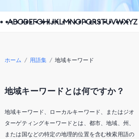
A
B
C
D
E
F
G
H
I
J
K
L
M
N
O
P
Q
R
S
T
U
V
W
X
Y
Z
ホーム
/
用語集
/
地域キーワード
地域キーワードとは何ですか？
地域キーワード、ローカルキーワード、またはジオ
ターゲティングキーワードとは、都市、地域、州、
または国などの特定の地理的位置を含む検索用語の