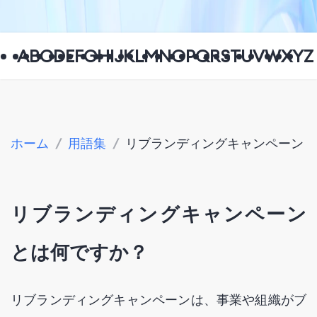
A
B
C
D
E
F
G
H
I
J
K
L
M
N
O
P
Q
R
S
T
U
V
W
X
Y
Z
ホーム
/
用語集
/
リブランディングキャンペーン
リブランディングキャンペーン
とは何ですか？
リブランディングキャンペーンは、事業や組織がブ