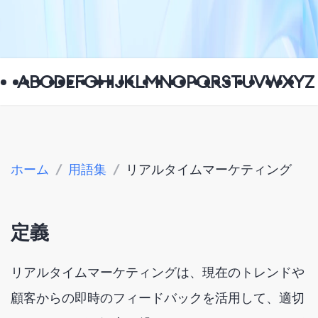
A
B
C
D
E
F
G
H
I
J
K
L
M
N
O
P
Q
R
S
T
U
V
W
X
Y
Z
ホーム
/
用語集
/
リアルタイムマーケティング
定義
リアルタイムマーケティングは、現在のトレンドや
顧客からの即時のフィードバックを活用して、適切