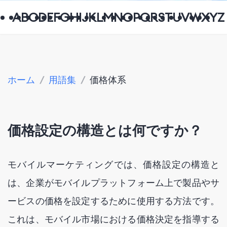
A
B
C
D
E
F
G
H
I
J
K
L
M
N
O
P
Q
R
S
T
U
V
W
X
Y
Z
ホーム
/
用語集
/
価格体系
価格設定の構造とは何ですか？
モバイルマーケティングでは、価格設定の構造と
は、企業がモバイルプラットフォーム上で製品やサ
ービスの価格を設定するために使用する方法です。
これは、モバイル市場における価格決定を指導する