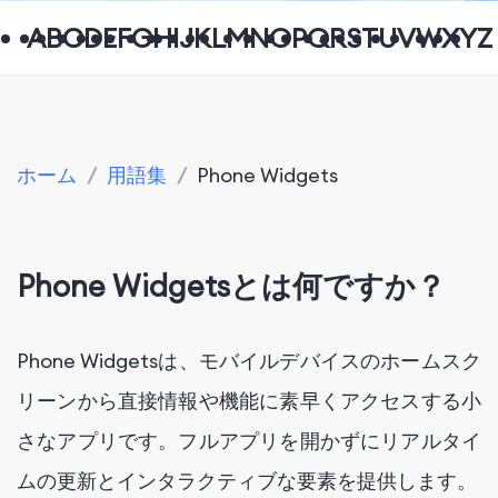
A
B
C
D
E
F
G
H
I
J
K
L
M
N
O
P
Q
R
S
T
U
V
W
X
Y
Z
ホーム
/
用語集
/
Phone Widgets
Phone Widgetsとは何ですか？
Phone Widgetsは、モバイルデバイスのホームスク
リーンから直接情報や機能に素早くアクセスする小
さなアプリです。フルアプリを開かずにリアルタイ
ムの更新とインタラクティブな要素を提供します。