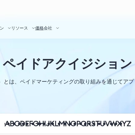
ン
リソース
価格
会社
ペイドアクイジション
sition）とは、ペイドマーケティングの取り組みを通じ
A
B
C
D
E
F
G
H
I
J
K
L
M
N
O
P
Q
R
S
T
U
V
W
X
Y
Z