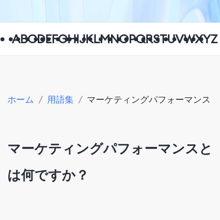
A
B
C
D
E
F
G
H
I
J
K
L
M
N
O
P
Q
R
S
T
U
V
W
X
Y
Z
ホーム
/
用語集
/
マーケティングパフォーマンス
マーケティングパフォーマンスと
は何ですか？