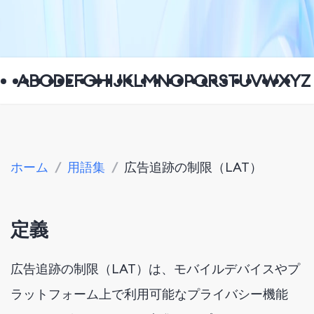
A
B
C
D
E
F
G
H
I
J
K
L
M
N
O
P
Q
R
S
T
U
V
W
X
Y
Z
ホーム
/
用語集
/
広告追跡の制限（LAT）
定義
広告追跡の制限（LAT）は、モバイルデバイスやプ
ラットフォーム上で利用可能なプライバシー機能