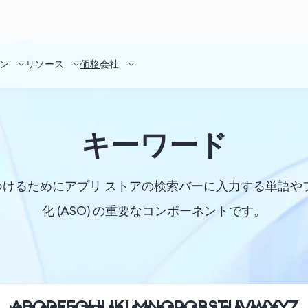
ン
リソース
価格
会社
キーワード
けるためにアプリ ストアの検索バーに入力する単語や
化 (ASO) の重要なコンポーネントです。
A
B
C
D
E
F
G
H
I
J
K
L
M
N
O
P
Q
R
S
T
U
V
W
X
Y
Z