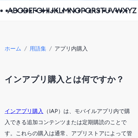
A
B
C
D
E
F
G
H
I
J
K
L
M
N
O
P
Q
R
S
T
U
V
W
X
Y
Z
ホーム
/
用語集
/
アプリ内購入
インアプリ購入とは何ですか？
インアプリ購入
（IAP）は、モバイルアプリ内で購
入できる追加コンテンツまたは定期購読のことで
す。これらの購入は通常、アプリストアによって管