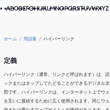
A
B
C
D
E
F
G
H
I
J
K
L
M
N
O
P
Q
R
S
T
U
V
W
X
Y
Z
ホーム
/
用語集
/
ハイパーリンク
定義
ハイパーリンク（通常、リンクと呼ばれます）は、読
ックまたはタップしてたどることができるデジタル文
照です。ハイパーリンクは、インターネット上でウェ
を互いに接続するために広く使用されます。同じウェ
内または異なるウェブサイトへの接続があります。ま