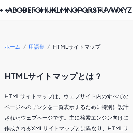
A
B
C
D
E
F
G
H
I
J
K
L
M
N
O
P
Q
R
S
T
U
V
W
X
Y
Z
ホーム
/
用語集
/
HTMLサイトマップ
HTMLサイトマップとは？
HTMLサイトマップは、ウェブサイト内のすべての
ページへのリンクを一覧表示するために特別に設計
されたウェブページです。主に検索エンジン向けに
作成されるXMLサイトマップとは異なり、HTMLサ