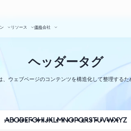
ン
リソース
価格
会社
ヘッダータグ
ags）は、ウェブページのコンテンツを構造化して整理する
A
B
C
D
E
F
G
H
I
J
K
L
M
N
O
P
Q
R
S
T
U
V
W
X
Y
Z