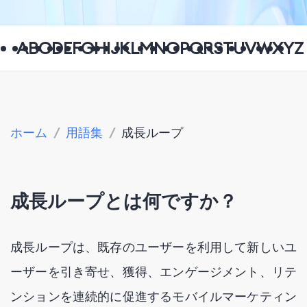
A
B
C
D
E
F
G
H
I
J
K
L
M
N
O
P
Q
R
S
T
U
V
W
X
Y
Z
ホーム
/
用語集
/
成長ループ
成長ループとは何ですか？
成長ループは、既存のユーザーを利用して新しいユ
ーザーを引き寄せ、獲得、エンゲージメント、リテ
ンションを連続的に促進するモバイルマーケティン