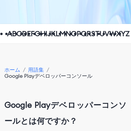
A
B
C
D
E
F
G
H
I
J
K
L
M
N
O
P
Q
R
S
T
U
V
W
X
Y
Z
ホーム
/
用語集
/
Google Playデベロッパーコンソール
Google Playデベロッパーコンソ
ールとは何ですか？