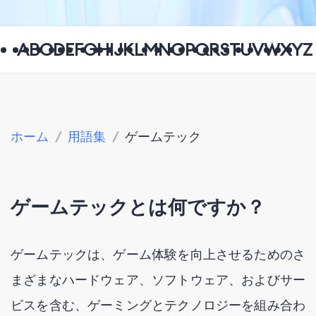
A
B
C
D
E
F
G
H
I
J
K
L
M
N
O
P
Q
R
S
T
U
V
W
X
Y
Z
ホーム
/
用語集
/
ゲームテック
ゲームテックとは何ですか？
ゲームテックは、ゲーム体験を向上させるためのさ
まざまなハードウェア、ソフトウェア、およびサー
ビスを含む、ゲーミングとテクノロジーを組み合わ