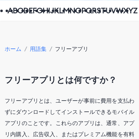
A
B
C
D
E
F
G
H
I
J
K
L
M
N
O
P
Q
R
S
T
U
V
W
X
Y
Z
ホーム
/
用語集
/
フリーアプリ
フリーアプリとは何ですか？
フリーアプリとは、ユーザーが事前に費用を支払わ
ずにダウンロードしてインストールできるモバイル
アプリのことです。これらのアプリは、通常、アプ
リ内購入、広告収入、またはプレミアム機能を有料