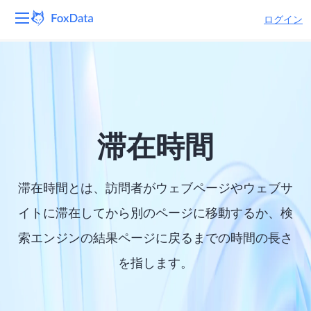
ログイン
プラットフォーム
製品
ソリューション
滞在時間
リソース
滞在時間とは、訪問者がウェブページやウェブサ
価格
イトに滞在してから別のページに移動するか、検
索エンジンの結果ページに戻るまでの時間の長さ
会社
を指します。