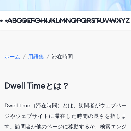
A
B
C
D
E
F
G
H
I
J
K
L
M
N
O
P
Q
R
S
T
U
V
W
X
Y
Z
ホーム
/
用語集
/
滞在時間
Dwell Timeとは？
Dwell time（滞在時間）とは、訪問者がウェブペー
ジやウェブサイトに滞在した時間の長さを指しま
す。訪問者が他のページに移動するか、検索エンジ