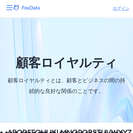
ログイン
プラットフォーム
製品
ソリューション
顧客ロイヤルティ
リソース
顧客ロイヤルティとは、顧客とビジネスの間の持
価格
続的な良好な関係のことです。
会社
A
B
C
D
E
F
G
H
I
J
K
L
M
N
O
P
Q
R
S
T
U
V
W
X
Y
Z