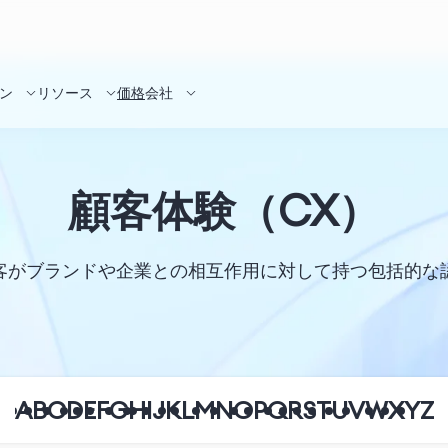
ン
リソース
価格
会社
顧客体験（CX）
客がブランドや企業との相互作用に対して持つ包括的な
A
B
C
D
E
F
G
H
I
J
K
L
M
N
O
P
Q
R
S
T
U
V
W
X
Y
Z