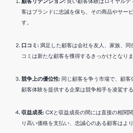
顧客リテンション
: 良い顧客体験はロイヤル
客はブランドに忠誠を保ち、その商品やサー
す。
口コミ
: 満足した顧客は会社を友人、家族、
コミは新たな顧客を獲得するきっかけとなり
競争上の優位性
: 同じ顧客を争う市場で、顧
顧客体験を提供する企業は競争相手を凌駕す
収益成長
: CXと収益成長の間には直接の相
り高い価格を支払い、忠誠心のある顧客はよ