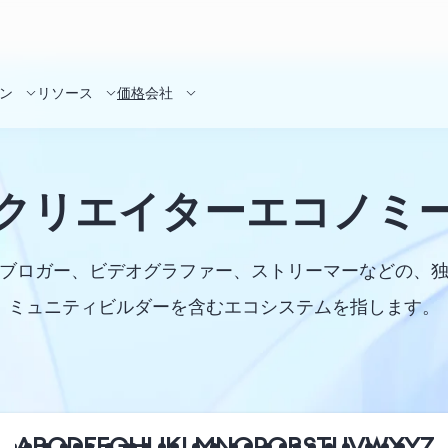
ン
リソース
価格
会社
クリエイターエコノミ
ブロガー、ビデオグラファー、ストリーマーなどの、
ミュニティビルダーを含むエコシステムを指します。
A
B
C
D
E
F
G
H
I
J
K
L
M
N
O
P
Q
R
S
T
U
V
W
X
Y
Z