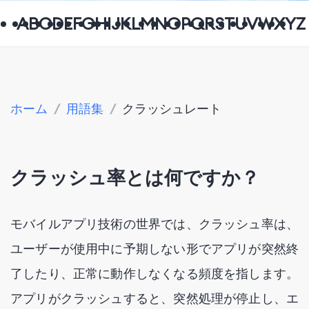
A
B
C
D
E
F
G
H
I
J
K
L
M
N
O
P
Q
R
S
T
U
V
W
X
Y
Z
ホーム
/
用語集
/
クラッシュレート
クラッシュ率とは何ですか？
モバイルアプリ技術の世界では、クラッシュ率は、
ユーザーが使用中に予期しない形でアプリが突然終
了したり、正常に動作しなくなる頻度を指します。
アプリがクラッシュすると、突然処理が停止し、エ