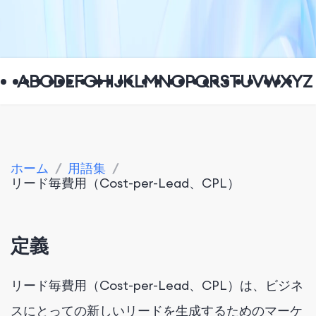
A
B
C
D
E
F
G
H
I
J
K
L
M
N
O
P
Q
R
S
T
U
V
W
X
Y
Z
ホーム
/
用語集
/
リード毎費用（Cost-per-Lead、CPL）
定義
リード毎費用（Cost-per-Lead、CPL）は、ビジネ
スにとっての新しいリードを生成するためのマーケ