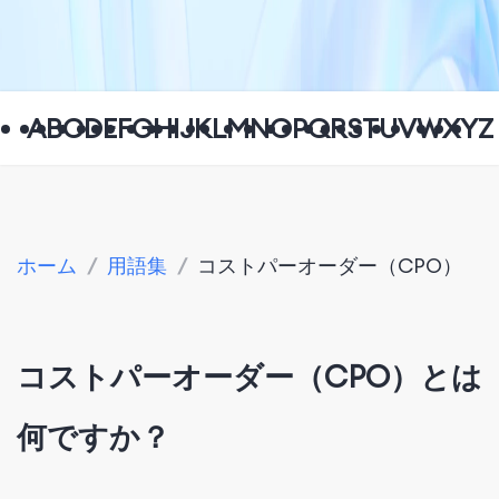
A
B
C
D
E
F
G
H
I
J
K
L
M
N
O
P
Q
R
S
T
U
V
W
X
Y
Z
ホーム
/
用語集
/
コストパーオーダー（CPO）
コストパーオーダー（CPO）とは
何ですか？