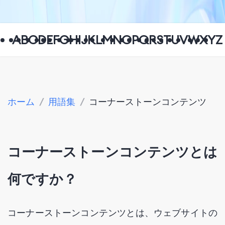
A
B
C
D
E
F
G
H
I
J
K
L
M
N
O
P
Q
R
S
T
U
V
W
X
Y
Z
ホーム
/
用語集
/
コーナーストーンコンテンツ
コーナーストーンコンテンツとは
何ですか？
コーナーストーンコンテンツとは、ウェブサイトの