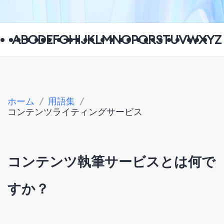
A
B
C
D
E
F
G
H
I
J
K
L
M
N
O
P
Q
R
S
T
U
V
W
X
Y
Z
ホーム
/
用語集
/
コンテンツライティングサービス
コンテンツ執筆サービスとは何で
すか？