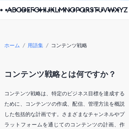
A
B
C
D
E
F
G
H
I
J
K
L
M
N
O
P
Q
R
S
T
U
V
W
X
Y
Z
ホーム
/
用語集
/
コンテンツ戦略
コンテンツ戦略とは何ですか？
コンテンツ戦略は、特定のビジネス目標を達成する
ために、コンテンツの作成、配信、管理方法を概説
した包括的な計画です。さまざまなチャンネルやプ
ラットフォームを通じてのコンテンツの計画、作