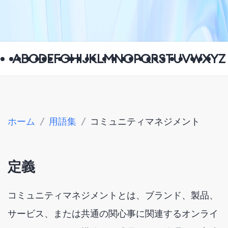
A
B
C
D
E
F
G
H
I
J
K
L
M
N
O
P
Q
R
S
T
U
V
W
X
Y
Z
ホーム
/
用語集
/
コミュニティマネジメント
定義
コミュニティマネジメントとは、ブランド、製品、
サービス、または共通の関心事に関連するオンライ