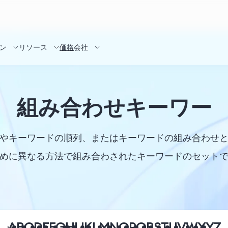
ン
リソース
価格
会社
組み合わせキーワー
やキーワードの順列、またはキーワードの組み合わせ
めに異なる方法で組み合わされたキーワードのセット
A
B
C
D
E
F
G
H
I
J
K
L
M
N
O
P
Q
R
S
T
U
V
W
X
Y
Z