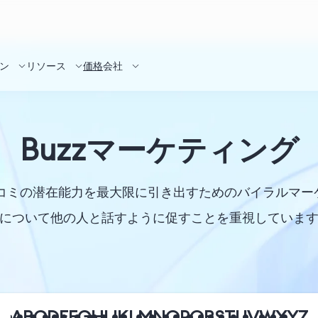
ン
リソース
価格
会社
Buzzマーケティング
口コミの潜在能力を最大限に引き出すためのバイラルマ
について他の人と話すように促すことを重視していま
A
B
C
D
E
F
G
H
I
J
K
L
M
N
O
P
Q
R
S
T
U
V
W
X
Y
Z