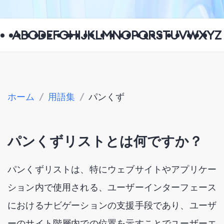
A
B
C
D
E
F
G
H
I
J
K
L
M
N
O
P
Q
R
S
T
U
V
W
X
Y
Z
ホーム
/
用語集
/
パンくず
パンくずリストとは何ですか？
パンくずリストは、特にウェブサイトやアプリケー
ション内で使用される、ユーザーインターフェース
におけるナビゲーションの支援手段であり、ユーザ
ーのサイト階層内での位置を示すことでユーザーエ