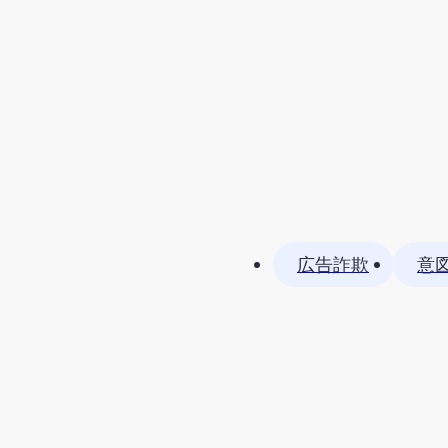
広告詐欺
意