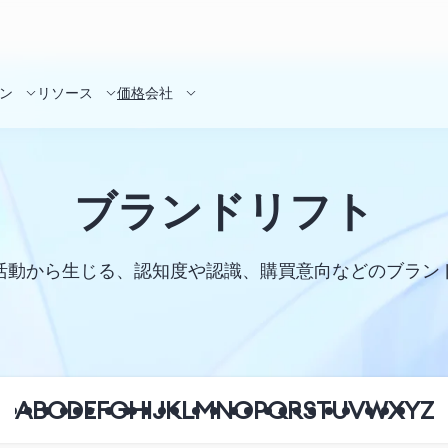
ン
リソース
価格
会社
ブランドリフト
活動から生じる、認知度や認識、購買意向などのブラン
A
B
C
D
E
F
G
H
I
J
K
L
M
N
O
P
Q
R
S
T
U
V
W
X
Y
Z