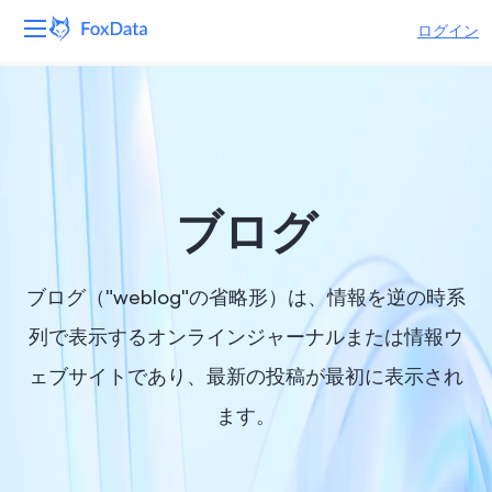
ログイン
プラットフォーム
製品
ソリューション
ブログ
リソース
ブログ（"weblog"の省略形）は、情報を逆の時系
価格
列で表示するオンラインジャーナルまたは情報ウ
ェブサイトであり、最新の投稿が最初に表示され
会社
ます。