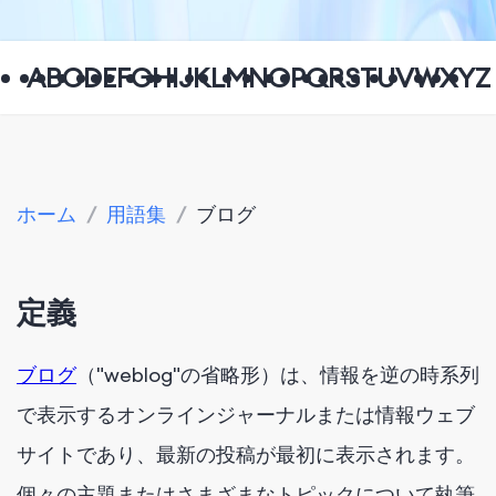
A
B
C
D
E
F
G
H
I
J
K
L
M
N
O
P
Q
R
S
T
U
V
W
X
Y
Z
ホーム
/
用語集
/
ブログ
定義
ブログ
（"weblog"の省略形）は、情報を逆の時系列
で表示するオンラインジャーナルまたは情報ウェブ
サイトであり、最新の投稿が最初に表示されます。
個々の主題またはさまざまなトピックについて執筆