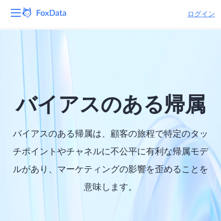
ログイン
プラットフォーム
製品
ソリューション
バイアスのある帰属
リソース
バイアスのある帰属は、顧客の旅程で特定のタッ
価格
チポイントやチャネルに不公平に有利な帰属モデ
ルがあり、マーケティングの影響を歪めることを
会社
意味します。