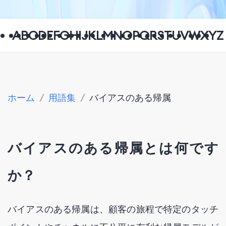
A
B
C
D
E
F
G
H
I
J
K
L
M
N
O
P
Q
R
S
T
U
V
W
X
Y
Z
ホーム
/
用語集
/
バイアスのある帰属
バイアスのある帰属とは何です
か？
バイアスのある帰属は、顧客の旅程で特定のタッチ