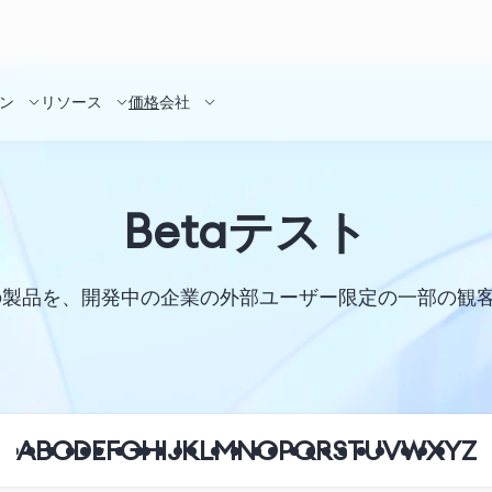
ン
リソース
価格
会社
Betaテスト
階の製品を、開発中の企業の外部ユーザー限定の一部の観
A
B
C
D
E
F
G
H
I
J
K
L
M
N
O
P
Q
R
S
T
U
V
W
X
Y
Z