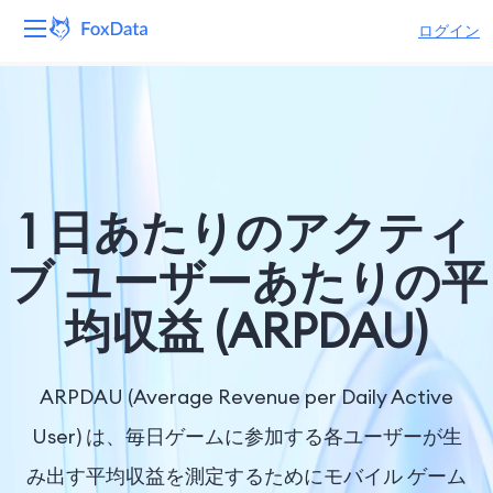
ログイン
プラットフォーム
製品
ソリューション
1 日あたりのアクティ
リソース
ブ ユーザーあたりの平
均収益 (ARPDAU)
価格
会社
ARPDAU (Average Revenue per Daily Active
User) は、毎日ゲームに参加する各ユーザーが生
み出す平均収益を測定するためにモバイル ゲーム