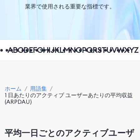
業界で使用される重要な指標です。
A
B
C
D
E
F
G
H
I
J
K
L
M
N
O
P
Q
R
S
T
U
V
W
X
Y
Z
ホーム
/
用語集
/
1 日あたりのアクティブ ユーザーあたりの平均収益
(ARPDAU)
平均一日ごとのアクティブユーザ