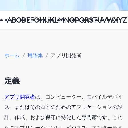
A
B
C
D
E
F
G
H
I
J
K
L
M
N
O
P
Q
R
S
T
U
V
W
X
Y
Z
ホーム
/
用語集
/
アプリ開発者
定義
アプリ開発者
は、コンピューター、モバイルデバイ
ス、またはその両方のためのアプリケーションの設
計、作成、および保守に特化した専門家です。これ
らのアプリケーションは、ビジネス、エンターテイ