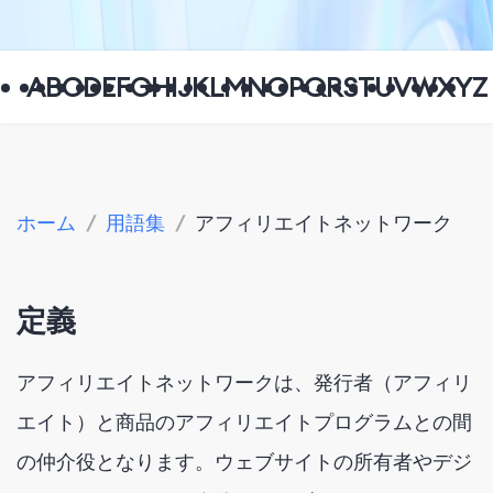
A
B
C
D
E
F
G
H
I
J
K
L
M
N
O
P
Q
R
S
T
U
V
W
X
Y
Z
ホーム
/
用語集
/
アフィリエイトネットワーク
定義
アフィリエイトネットワークは、発行者（アフィリ
エイト）と商品のアフィリエイトプログラムとの間
の仲介役となります。ウェブサイトの所有者やデジ