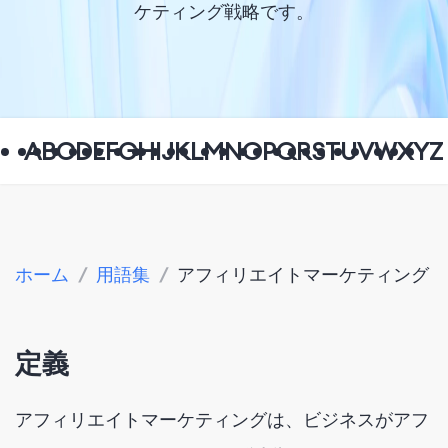
ケティング戦略です。
A
B
C
D
E
F
G
H
I
J
K
L
M
N
O
P
Q
R
S
T
U
V
W
X
Y
Z
ホーム
/
用語集
/
アフィリエイトマーケティング
定義
アフィリエイトマーケティングは、ビジネスがアフ