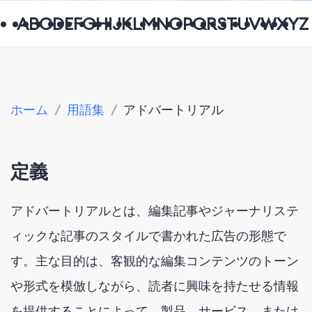
A
B
C
D
E
F
G
H
I
J
K
L
M
N
O
P
Q
R
S
T
U
V
W
X
Y
Z
ホーム
/
用語集
/
アドバートリアル
定義
アドバートリアルとは、編集記事やジャーナリステ
ィックな記事のスタイルで書かれた広告の形態で
す。主な目的は、客観的な編集コンテンツのトーン
や形式を模倣しながら、読者に興味を持たせる情報
を提供することによって、製品、サービス、または