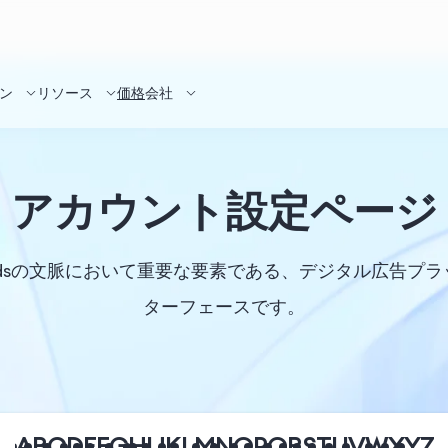
ン
リソース
価格
会社
アカウント設定ページ
ch Adsの文脈において重要な要素である、デジタル広
ターフェースです。
A
B
C
D
E
F
G
H
I
J
K
L
M
N
O
P
Q
R
S
T
U
V
W
X
Y
Z