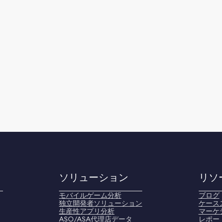
ソリューション
リソ
モバイルゲーム分析
ブログ
独立開発者ソリューション
ケース
生産性アプリ分析
マーケ
ASO/ASA代理店データ
レポー