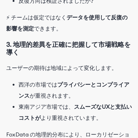
反復方向は検証されましたか?
⚡ チームは
仮定ではなく
データを使用して反復の
影響を測定
できます
。
3. 地理的差異を正確に把握して市場戦略を
導く
ユーザーの期待は地域によって変化します。
西洋の市場では
プライバシーとコンプライア
ンス
が重視されます
。
東南アジア市場では、
スムーズなUXと支払い
コストが
より重視されています
。
FoxData の地理的分布により、ローカリゼーショ