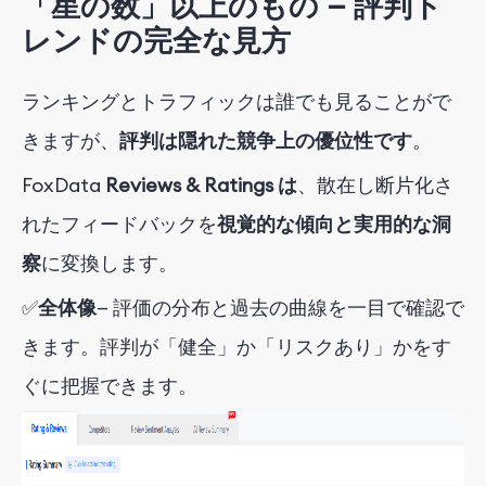
「星の数」以上のもの — 評判ト
レンドの完全な見方
ランキングとトラフィックは誰でも見ることがで
きますが、
評判は隠れた競争上の優位性です
。
FoxData
Reviews & Ratings は
、散在し断片化さ
れたフィードバックを
視覚的な傾向と実用的な洞
察
に変換します
。
✅
全体像
— 評価の分布と過去の曲線を一目で確認で
きます。評判が「健全」か「リスクあり」かをす
ぐに把握できます。