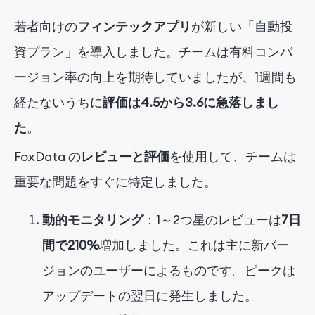
若者向けの
フィンテックアプリ
が新しい「自動投
資プラン」を導入しました。チームは有料コンバ
ージョン率の向上を期待していましたが、1週間も
経たないうちに
評価は4.5から3.6に急落しまし
た
。
FoxData の
レビューと評価
を使用して
、チームは
重要な問題をすぐに特定しました。
動的モニタリング
：1～2つ星のレビューは
7日
間で210%
増加しました
。これは主に新バー
ジョンのユーザーによるものです。ピークは
アップデートの翌日に発生しました。