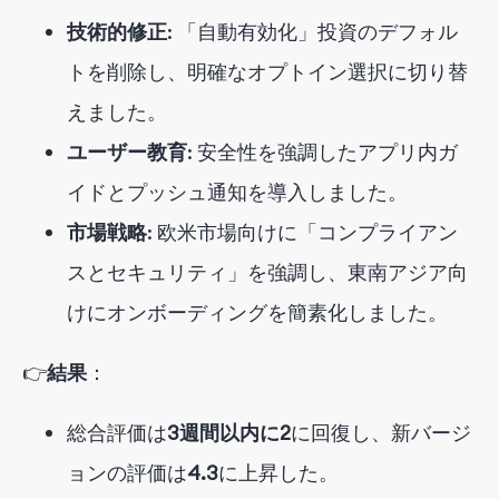
技術的修正
: 「自動有効化」投資のデフォル
トを削除し、明確なオプトイン選択に切り替
えました。
ユーザー教育
: 安全性を強調したアプリ内ガ
イドとプッシュ通知を導入しました。
市場戦略
: 欧米市場向けに「コンプライアン
スとセキュリティ」を強調し、東南アジア向
けにオンボーディングを簡素化しました。
👉
結果
：
総合
評価は
3週間以内に2
に回復し
、新バージ
ョンの評価は
4.3
に上昇した
。