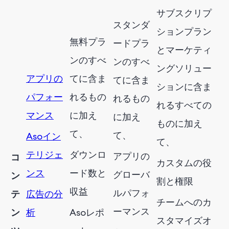
サブスクリプ
スタンダ
ションプラン
無料プラ
ードプラ
とマーケティ
ンのすべ
ンのすべ
ングソリュー
アプリの
てに含ま
てに含ま
ションに含ま
パフォー
れるもの
れるもの
れるすべての
マンス
に加え
に加え
ものに加え
て、
て、
Asoイン
て、
テリジェ
ダウンロ
アプリの
コ
カスタムの役
ンス
ード数と
グローバ
ン
割と権限
収益
ルパフォ
テ
広告の分
チームへのカ
ーマンス
ン
析
Asoレポ
スタマイズオ