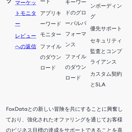
ツ
ート
キーワー
マーケッ
ンボーディン
ドのグロ
トモニタ
アプリキ
グ
ーバルパ
ー
ーワード
優先サポート
フォーマ
モニター
レビュー
セキュリティ
ンス
への返信
ファイル
監査とコンプ
ファイル
のダウン
ライアンス
のダウン
ロード
カスタム契約
ロード
とSLA
FoxDataとの新しい冒険を共にすることに興奮し
ており、強化されたオファリングを通じてお客様
のビジネス目標の達成をサポートできることを喜